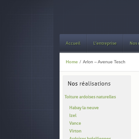
Accueil
L'entreprise
Nos 
Home
Arlon – Avenue Tesch
Nos
réalisations
Toiture ardoises naturelles
Habay la neuve
Izel
Vance
Virton
Ardoises brésiliennes