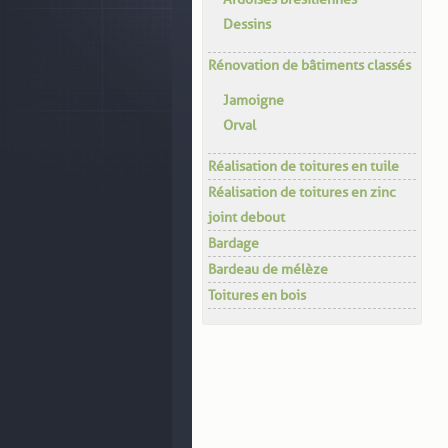
Dessins
Rénovation de bâtiments classés
Jamoigne
Orval
Réalisation de toitures en tuile
Réalisation de toitures en zinc
joint debout
Bardage
Bardeau de mélèze
Toitures en bois